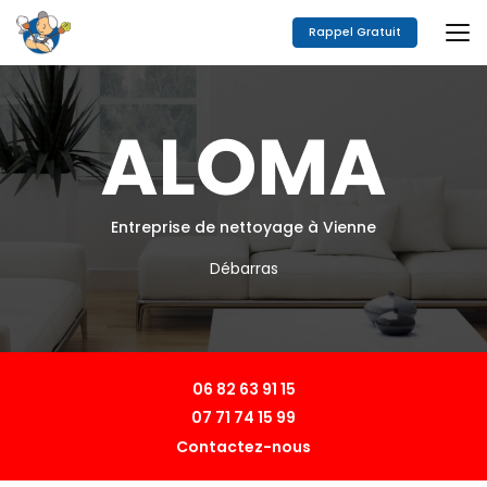
Aller
au
Rappel Gratuit
contenu
principal
Entreprise de nettoyage à Vienne
Débarras
06 82 63 91 15
07 71 74 15 99
Contactez-nous