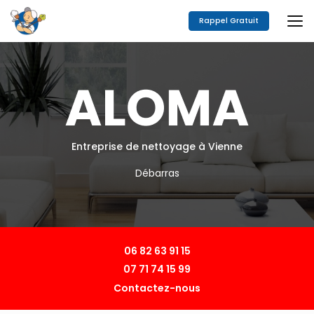
Aller
au
Rappel Gratuit
contenu
principal
Entreprise de nettoyage à Vienne
Débarras
06 82 63 91 15
07 71 74 15 99
Contactez-nous