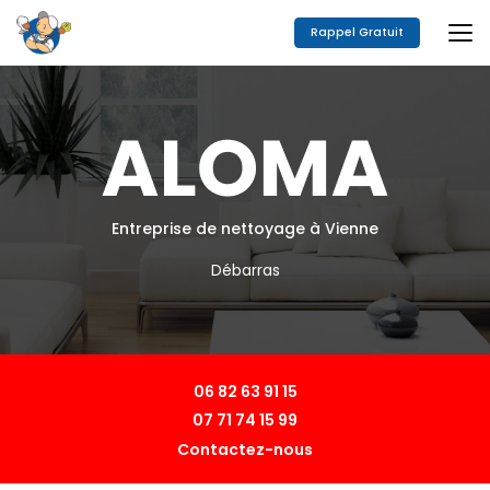
Aller
au
Rappel Gratuit
contenu
principal
Entreprise de nettoyage à Vienne
Débarras
06 82 63 91 15
07 71 74 15 99
Contactez-nous