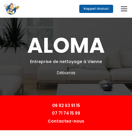
Aller
au
Rappel Gratuit
contenu
principal
Entreprise de nettoyage à Vienne
Débarras
06 82 63 91 15
07 71 74 15 99
Contactez-nous