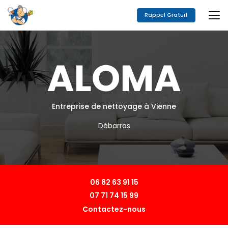
Aller
au
Rappel Gratuit
contenu
principal
Entreprise de nettoyage à Vienne
Débarras
06 82 63 91 15
07 71 74 15 99
Contactez-nous