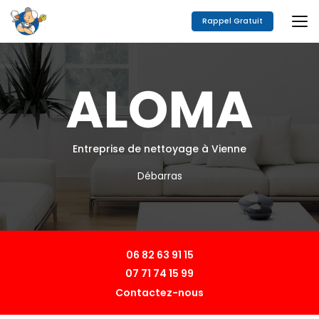
Aller
au
Rappel Gratuit
contenu
principal
Entreprise de nettoyage à Vienne
Débarras
06 82 63 91 15
07 71 74 15 99
Contactez-nous