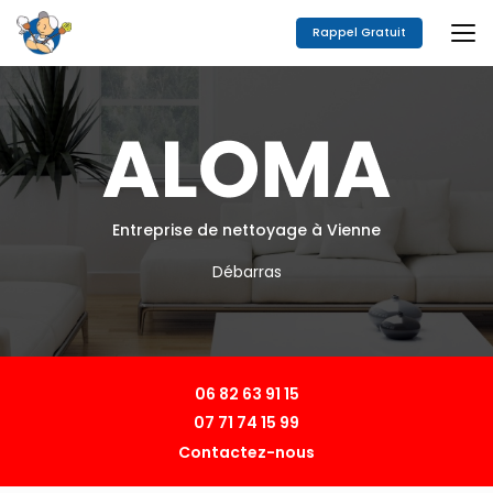
Aller
au
Rappel Gratuit
contenu
principal
Entreprise de nettoyage à Vienne
Débarras
06 82 63 91 15
07 71 74 15 99
Contactez-nous